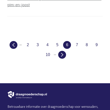
pim-en-joost
Paginering
…
2
3
4
5
6
7
8
9
Page
Page
Page
Page
Huidige
Page
Page
Page
…
pagina
10
Page
Betrouwbare informatie over draagmoederschap voor wensouders,