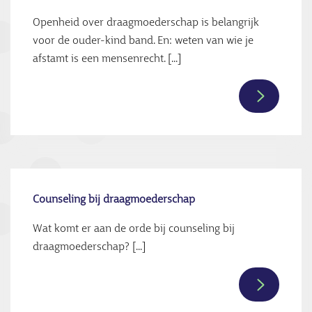
Openheid over draagmoederschap is belangrijk
voor de ouder-kind band. En: weten van wie je
afstamt is een mensenrecht. [...]
Lees
verder
over
Het
belang
van
Counseling bij draagmoederschap
openheid
Wat komt er aan de orde bij counseling bij
bij
draagmoederschap? [...]
draagmoe
Lees
verder