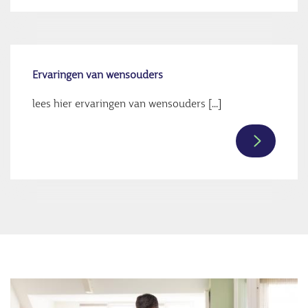
over
Counselin
bij
draagmoe
Ervaringen van wensouders
lees hier ervaringen van wensouders [...]
Lees
verder
over
Ervaringe
van
wensoude
Afbeelding