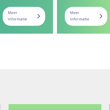
Meer
Meer
over
over
informatie
informatie
Draagmoeders
Eiceldonore
Afbeelding