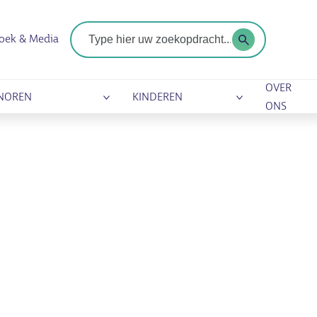
Zoekterm
oek & Media
OVER
NOREN
KINDEREN
ONS