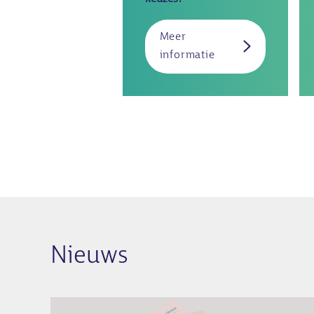
Meer
over
informatie
Wensouder(s)
Nieuws
Afbeelding