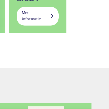
Meer
over
informatie
n
Kinderen
Afbeelding