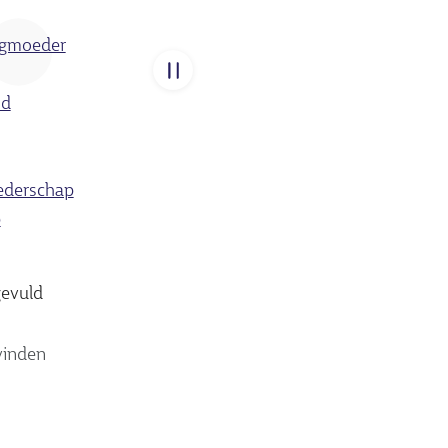
agmoeder
Carousel
pauzeren
nd
ederschap
p
gevuld
vinden