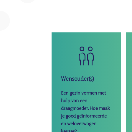
Afbeelding
Wensouder(s)
Een gezin vormen met
hulp van een
draagmoeder. Hoe maak
je goed geïnformeerde
en weloverwogen
keuzes?