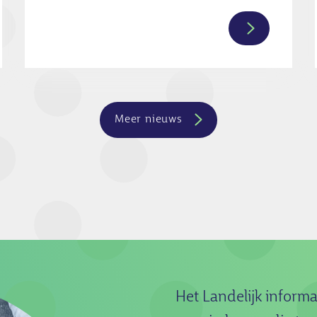
Lees
verder
over
sentatie:
Praatplaat:
draagmoede
Meer nieuws
met
eiceldonatie
binnenland
Het Landelijk inform