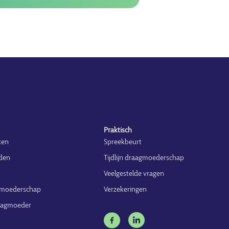
Praktisch
ken
Spreekbeurt
den
Tijdlijn draagmoederschap
n
Veelgestelde vragen
gmoederschap
Verzekeringen
raagmoeder