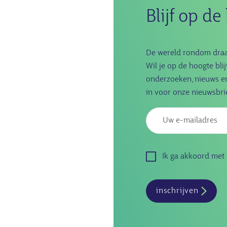
Blijf op d
De wereld rondom draag
Wil je op de hoogte bli
onderzoeken, nieuws en 
in voor onze nieuwsbrie
Ik ga akkoord met
inschrijven