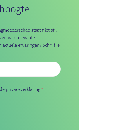
e hoogte
moederschap staat niet stil.
jven van relevante
actuele ervaringen? Schrijf je
f.
Emailadres
 de
privacyverklaring