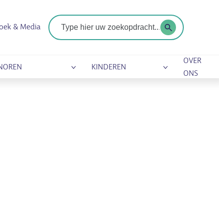
Zoekterm
oek & Media
OVER
NOREN
KINDEREN
ONS