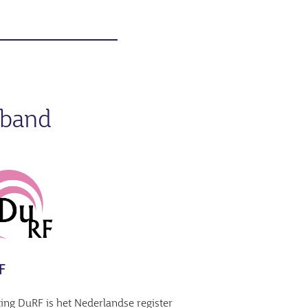
rband
F
ting DuRF is het Nederlandse register