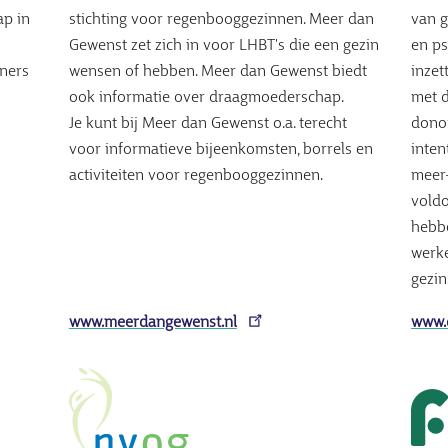
ap in
stichting voor regenbooggezinnen. Meer dan
van g
Gewenst zet zich in voor LHBT's die een gezin
en ps
ners
wensen of hebben. Meer dan Gewenst biedt
inzet
ook informatie over draagmoederschap.
met d
Je kunt bij Meer dan Gewenst o.a. terecht
dono
voor informatieve bijeenkomsten, borrels en
inten
activiteiten voor regenbooggezinnen.
meer
voldo
hebbe
werke
gezi
www.meerdangewenst.nl
www.d