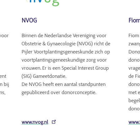
NVOG
Fio
voor
Binnen de Nederlandse Vereniging voor
Fiom 
Obstetrie & Gynaecologie (NVOG) richt de
zwan
Pijler Voortplantingsgeneeskunde zich op
Dono
voortplantingsgeneeskundige zorg voor
donor
vrouwen. Er is een Special Interest Group
vrage
bent
(SIG) Gameetdonatie.
de F
n bij
De NVOG heeft een aantal standpunten
donor
ns,
gepubliceerd over donorconceptie.
met e
begel
dono
www.nvog.nl
www.