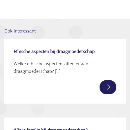
Ook interessant
Ethische aspecten bij draagmoederschap
Welke ethische aspecten zitten er aan
draagmoederschap? [...]
Lees
verder
over
Ethische
aspecten
bij