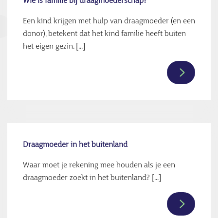
Wie is familie bij draagmoederschap?
draagmoe
Een kind krijgen met hulp van draagmoeder (en een
donor), betekent dat het kind familie heeft buiten
het eigen gezin. [...]
Lees
verder
over
Wie
is
familie
Draagmoeder in het buitenland
bij
Waar moet je rekening mee houden als je een
draagmoe
draagmoeder zoekt in het buitenland? [...]
Lees