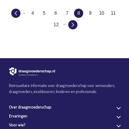
Paginering
…
4
5
6
7
8
9
10
11
Page
Page
Page
Page
Huidige
Page
Page
Page
…
pagina
12
Page
Betrouwbare informatie over draagmoederschap voor wensouders,
draagmoeders, eiceldonoren, kinderen en professionals.
Over draagmoederschap
Ervaringen
Voor wie?