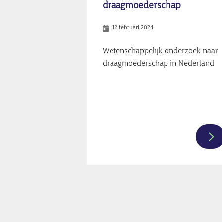
draagmoederschap
en
mei
12 februari 2024
in
het
Wetenschappelijk onderzoek naar
ka
draagmoederschap in Nederland
va
dr
Me
inf
ov
Ne
Paginering
We
(N
on