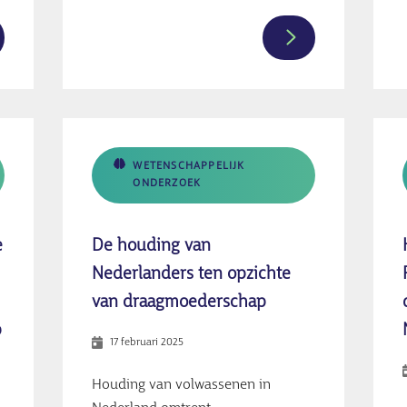
er
Meer
ormatie
informatie
er
over
DM
Wel
of
derland;
geen
WETENSCHAPPELIJK
ONDERZOEK
schuiving
medisch
n
ondersteuning
t
bij
e
De houding van
tenland'
genetisch
Nederlanders ten opzichte
ar
draagmoedersch
van draagmoederschap
derland
p
17 februari 2025
Houding van volwassenen in