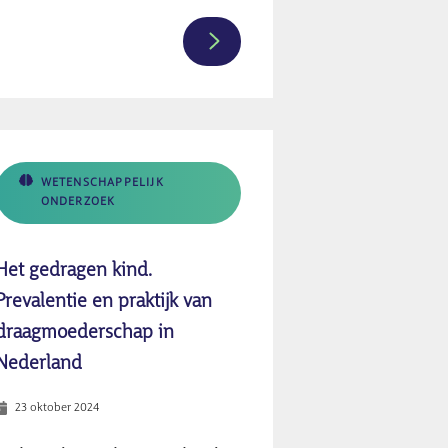
Meer
informatie
over
Draagmoederschap
voor
iemand
WETENSCHAPPELIJK
ONDERZOEK
die
overleden
is.
Het gedragen kind.
Prevalentie en praktijk van
ap?
draagmoederschap in
Nederland
23 oktober 2024