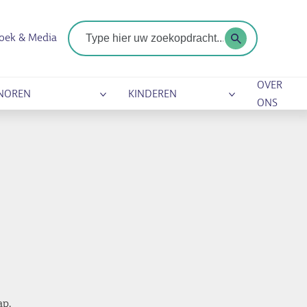
Zoekterm
oek & Media
OVER
NOREN
KINDEREN
ONS
ap.