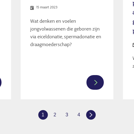
15 maart 2023
sjes
Wat denken en voelen
jongvolwassenen die geboren zijn
der
via eiceldonatie, spermadonatie en
n
draagmoederschap?
aagmoederschap
er
Meer
ormatie
informatie
er
over
derlandse
Ik
1
2
3
4
tenschapsagenda
weet
Huidige
Page
Page
Page
WA)
dat
pagina
derzoek
het