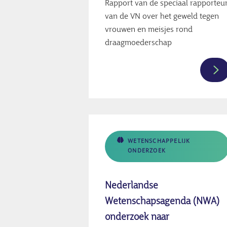
Rapport van de speciaal rapporteu
van de VN over het geweld tegen
vrouwen en meisjes rond
draagmoederschap
Me
inf
ov
ra
ov
de
WETENSCHAPPELIJK
ONDERZOEK
ver
vo
va
Nederlandse
ge
Wetenschapsagenda (NWA)
te
onderzoek naar
vr