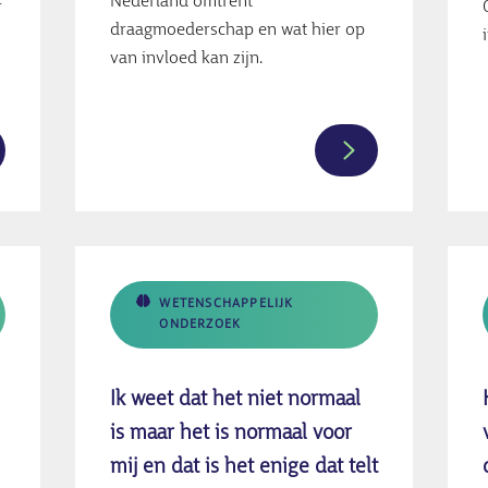
Nederland omtrent
r
draagmoederschap en wat hier op
van invloed kan zijn.
er
Meer
ormatie
informatie
er
over
pport
De
er
houding
van
WETENSCHAPPELIJK
ONDERZOEK
schillende
Nederlanders
rmen
ten
n
opzichte
Ik weet dat het niet normaal
weld
van
is maar het is normaal voor
gen
draagmoedersch
mij en dat is het enige dat telt
ouwen