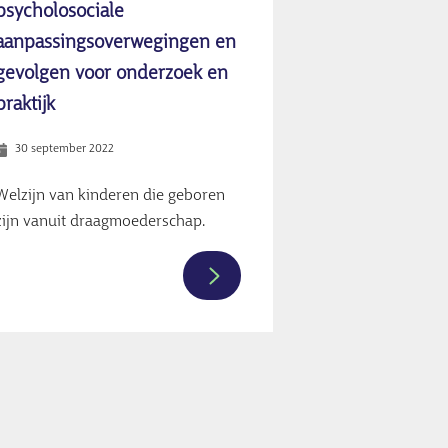
psycholosociale
Nederland
aanpassingsoverwegingen en
gevolgen voor onderzoek en
praktijk
30 september 2022
Welzijn van kinderen die geboren
zijn vanuit draagmoederschap.
Meer
informatie
over
Kinderen
van
alleengaande
vaders