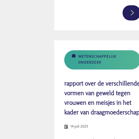
Me
inf
ov
HT
in
Ne
WETENSCHAPPELIJK
ONDERZOEK
ver
va
'he
rapport over de verschillend
bui
vormen van geweld tegen
na
vrouwen en meisjes in het
Ne
kader van draagmoederscha
14 juli 2025