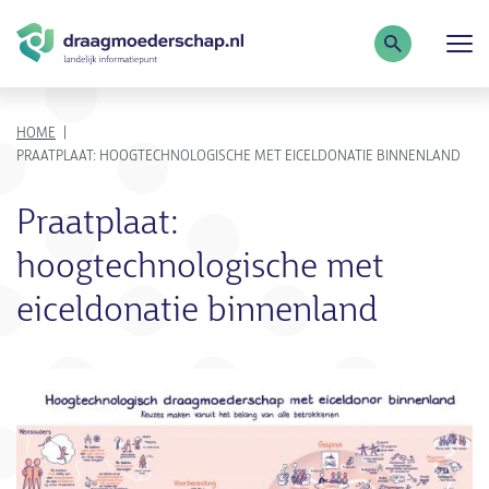
Zoekterm
KRUIMELPAD
HOME
PRAATPLAAT: HOOGTECHNOLOGISCHE MET EICELDONATIE BINNENLAND
Praatplaat:
hoogtechnologische met
eiceldonatie binnenland
Afbeelding