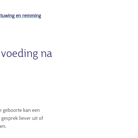
 stuwing en remming
 voeding na
de geboorte kan een
esprek liever uit of
en.