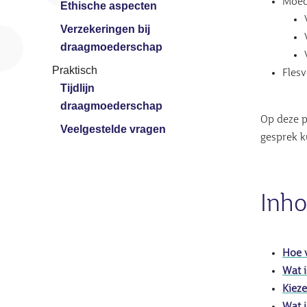
Moed
Ethische aspecten
Verzekeringen bij
draagmoederschap
Praktisch
Fles
Tijdlijn
draagmoederschap
Op deze p
Veelgestelde vragen
gesprek k
Inho
Hoe 
Wat i
Kiez