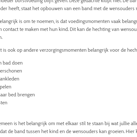
oeder borstvoeding blijft geven. Deze gedachte klopt niet. De ba
er heeft, staat het opbouwen van een band met de wensouders n
elangrijk is om te noemen, is dat voedingsmomenten vaak belang
 contact te maken met hun kind. Dit kan de hechting van wensou
n.
ct is ook op andere verzorgingsmomenten belangrijk voor de hecht
in bad doen
verschonen
aankleden
spelen
naar bed brengen
sten
emeen is het belangrijk om met elkaar stil te staan bij wat jullie
 dat de band tussen het kind en de wensouders kan groeien. Hier 