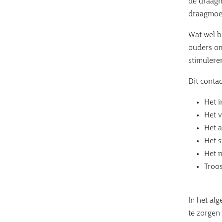
de draagm
draagmoed
Wat wel b
ouders om
stimulere
Dit conta
Het 
Het 
Het 
Het 
Het 
Troo
In het alg
te zorgen