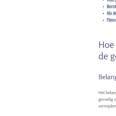
Wat 
Bors
Als 
Fles
Hoe 
de g
Belan
Het belang
gevoelig 
vermijden