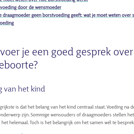
je moet weten over hoe borstvoeding werkt
tvoeding door de wensmoeder
de draagmoeder geen borstvoeding geeft: wat je moet weten over
voeding
voer je een goed gesprek over
eboorte?
g van het kind
rijkste is dat het belang van het kind centraal staat. Voeding na 
onderwerp zijn. Sommige wensouders of draagmoeders stellen het g
 het helemaal. Toch is het belangrijk om het samen wél te besprek