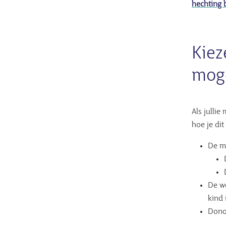
hechting 
Kiez
mog
Als julli
hoe je dit
De m
De w
kind
Dono