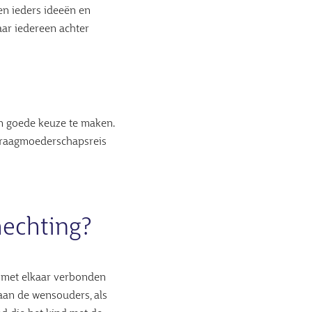
len ieders ideeën en
ar iedereen achter
en goede keuze te maken.
 draagmoederschapsreis
hechting?
n met elkaar verbonden
 aan de wensouders, als