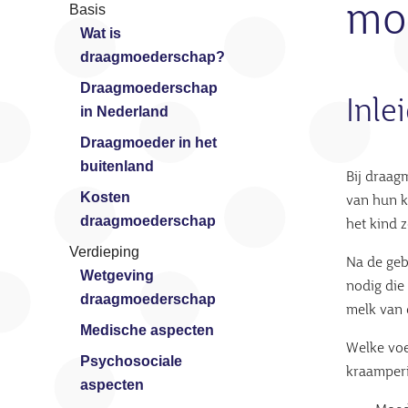
moe
Basis
Wat is
draagmoederschap?
Draagmoederschap
Inle
in Nederland
Draagmoeder in het
buitenland
Bij draag
Kosten
van hun k
draagmoederschap
het kind 
Verdieping
Na de geb
Wetgeving
nodig die 
draagmoederschap
melk van 
Medische aspecten
Welke voe
Psychosociale
kraamperi
aspecten