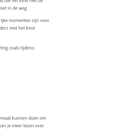
nd die het kind met de
iet in de weg.
rijke momenten zijn voor
ders met het kind
ing zoals tijdens:
 allemaal kunnen doen om
kan je meer lezen over