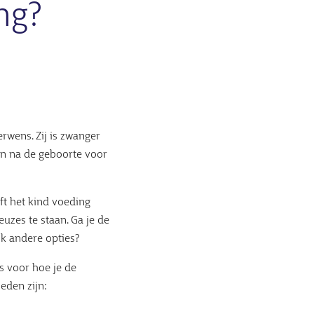
ng?
wens. Zij is zwanger
an na de geboorte voor
t het kind voeding
uzes te staan. Ga je de
ook andere opties?
s voor hoe je de
eden zijn: