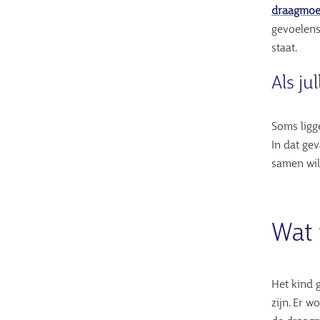
draagmoe
gevoelens
staat.
Als ju
Soms ligg
In dat ge
samen wil
Wat 
Het kind 
zijn. Er 