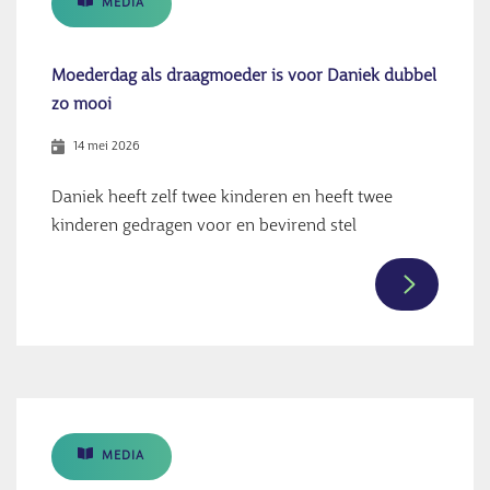
MEDIA
medisch
ondersteu
bij
Moederdag als draagmoeder is voor Daniek dubbel
genetisch
zo mooi
draagmoe
14 mei 2026
Daniek heeft zelf twee kinderen en heeft twee
kinderen gedragen voor en bevirend stel
Meer
informati
over
Moederda
als
draagmoe
MEDIA
is