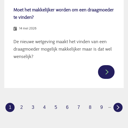
voor
Daniek
Moet het makkelijker worden om een draagmoeder
dubbel
te vinden?
zo
14 mei 2026
mooi
De nieuwe wetgeving maakt het vinden van een
draagmoeder mogelijk makkelijker maar is dat wel
wenselijk?
Meer
informati
over
Moet
het
Paginering
…
1
2
3
4
5
6
7
8
9
Huidige
Page
Page
Page
Page
Page
Page
Page
Page
makkelijk
pagina
worden
om