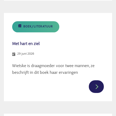
over
Mijn
kind,
hun
BOEK/LITERATUUR
kind,
ons
kind
Met hart en ziel
29 juni 2026
Wietske is draagmoeder voor twee mannen, ze
beschrijft in dit boek haar ervaringen
Meer
informati
over
Met