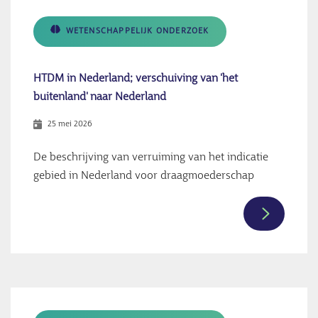
hart
en
WETENSCHAPPELIJK ONDERZOEK
ziel
HTDM in Nederland; verschuiving van 'het
buitenland' naar Nederland
25 mei 2026
De beschrijving van verruiming van het indicatie
gebied in Nederland voor draagmoederschap
Meer
informati
over
HTDM
in
Nederland