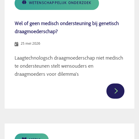
WETENSCHAPPELIJK ONDERZOEK
verschuiv
van
'het
Wel of geen medisch ondersteuning bij genetisch
buitenlan
draagmoederschap?
naar
25 mei 2026
Nederlan
Laagtechnologsch draagmoederschap niet medisch
te ondersteunen stelt wensouders en
draagmoeders voor dilemma's
Meer
informati
over
Wel
of
geen