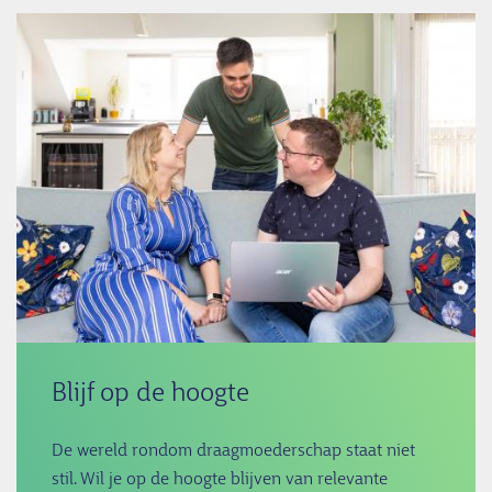
een
Afbeelding
draagmoe
te
vinden?
Blijf op de hoogte
De wereld rondom draagmoederschap staat niet
stil. Wil je op de hoogte blijven van relevante