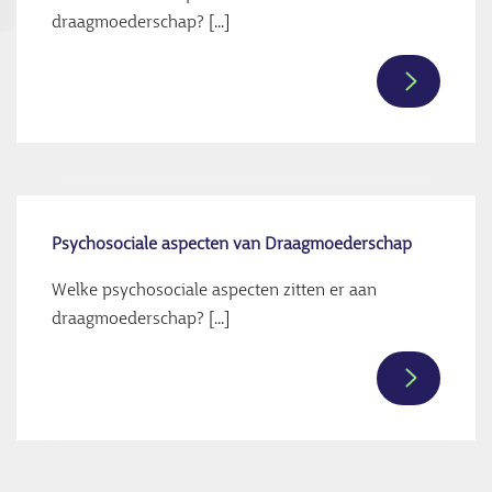
draagmoederschap? [...]
Lees
verder
over
Ethische
aspecten
bij
Psychosociale aspecten van Draagmoederschap
draagmoe
Welke psychosociale aspecten zitten er aan
draagmoederschap? [...]
Lees
verder
over
Psychosoc